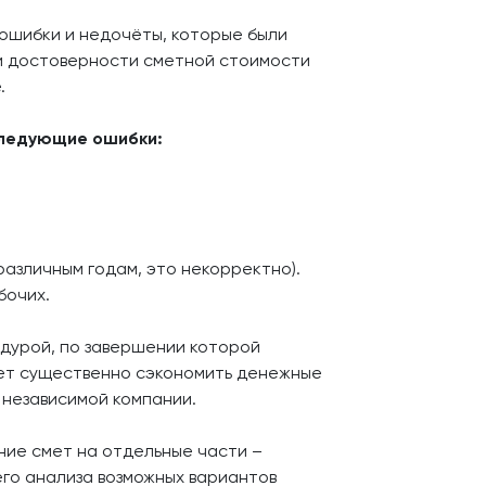
 ошибки и недочёты, которые были
и достоверности сметной стоимости
.
следующие ошибки:
азличным годам, это некорректно).
бочих.
едурой, по завершении которой
жет существенно сэкономить денежные
 независимой компании.
ние смет на отдельные части –
его анализа возможных вариантов