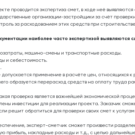
екте проводится экспертиза смет, в ходе неё выявляются
ударственные организации-застройщики за счёт проверк
троль за расходованием этих средств при строительстве
окументации наиболее часто экспертизой выявляются 
дозатраты, машино-смены и транспортные расходы.
ды и себестоимость.
.
 допускается применение в расчёте цен, относящихся к р
 чего образуется перерасход средств на оплату труда ра
такая проверка является важнейшей экономической проц
елены инвестиции для реализации проекта. Заказчик смо
сли решит обратиться для проверки своих смет к услугам
еспечение, эксперт-сметчик сможет произвести разделе
ую прибыль, накладные расходы и т.д., с целью дальнейш